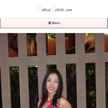
::
Menú ::